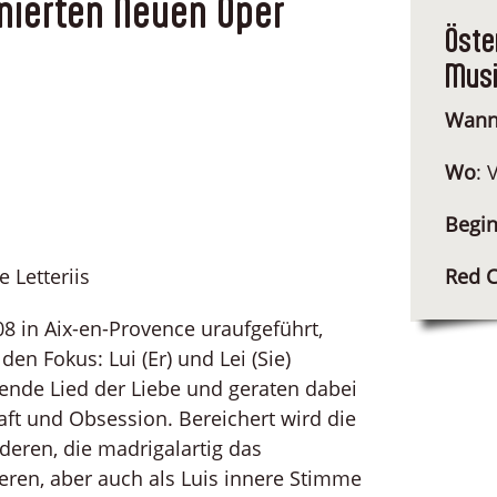
nierten Neuen Oper
Öste
Musi
Wan
Wo
: 
Begi
Red C
 Letteriis
08 in Aix-en-Provence uraufgeführt,
en Fokus: Lui (Er) und Lei (Sie)
ngende Lied der Liebe und geraten dabei
ft und Obsession. Bereichert wird die
nderen, die madrigalartig das
en, aber auch als Luis innere Stimme