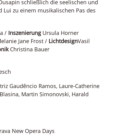
usapin schließlich die seelischen und
d Lui zu einem musikalischen Pas des
a /
Inszenierung
Ursula Horner
elanie Jane Frost /
Lichtdesign
Vasil
onik
Christina Bauer
esch
riz Gaudêncio Ramos, Laure-Catherine
o Blasina, Martin Simonovski, Harald
strava New Opera Days