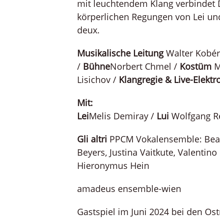
mit leuchtendem Klang verbindet D
körperlichen Regungen von Lei un
deux.
Musikalische Leitung
Walter Kobér
/
Bühne
Norbert Chmel /
Kostüm
M
Lisichov /
Klangregie & Live-Elektr
Mit:
Lei
Melis Demiray /
Lui
Wolfgang R
Gli altri
PPCM Vokalensemble: Beat
Beyers, Justina Vaitkute, Valentin
Hieronymus Hein
amadeus ensemble-wien
Gastspiel im Juni 2024 bei den O